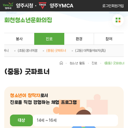
로그인
회원가입
봉사
진로
환경
참여
돈이머니
(초등) 꿈너머꿈
(중등) 굿파트너
(고등) 대학들어보자(高)
청소년 활동
진로
(중등) 굿파트너
(중등) 굿파트너
청소년이 창작자
로서
진로를 직접 경험하는 체험 프로그램
대상
14세 ~ 16세