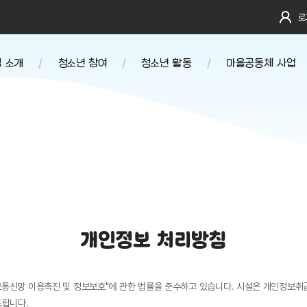
로
 소개
청소년 참여
청소년 활동
마을공동체 사업
말
청소년운영위원회
봉사
세대공감프로그램
'지음'
법인
진로
지역연계프로그램
자치기구
러보기
환경
창의문화
청소년동아리 연합
도
참여
학교연계프로그램
는 길
개인정보 처리방침
정보통신망 이용촉진 및 정보보호"에 관한 법률을 준수하고 있습니다. 시설은 개인정
드립니다.